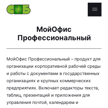
МойОфис
Партнеры
Профессиональный
Российское ПО
Check Point
МойОфис Профессиональный – продукт для
UserGate
организации корпоративной рабочей среды
F6
и работы с документами в государственных
организациях и крупных коммерческих
Услуги
предприятиях. Включает редакторы текста,
О компании
таблиц, презентаций и приложения для
управления почтой, календарем и