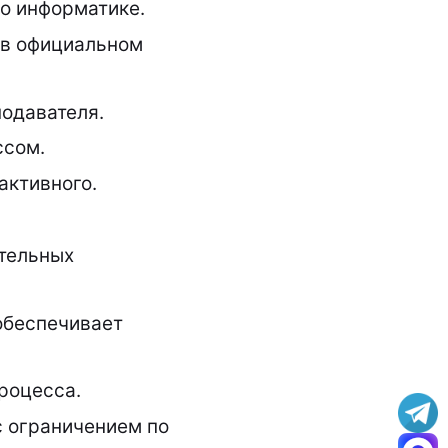
по информатике.
 в официальном
одавателя.
ссом.
активного.
тельных
обеспечивает
роцесса.
с ограничением по