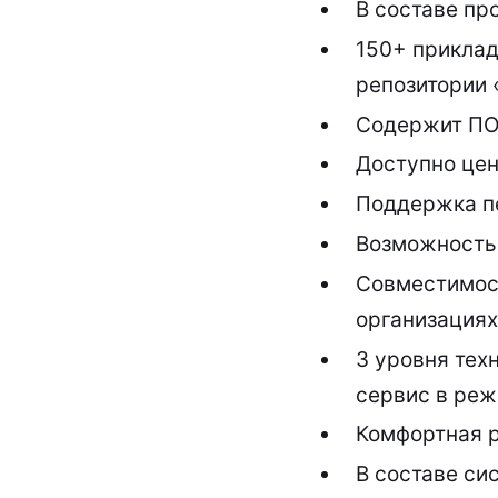
В составе пр
150+ приклад
репозитории 
Содержит ПО 
Доступно це
Поддержка пе
Возможность 
Совместимост
организациях
3 уровня тех
сервис в реж
Комфортная р
В составе си