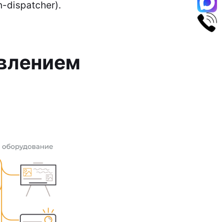
-dispatcher).
влением