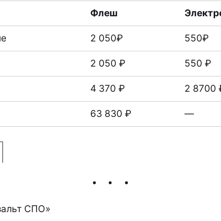
Флеш
Электр
ие
2 050₽
550₽
2 050 ₽
550 ₽
4 370 ₽
2 8700 
63 830 ₽
—
зальт СПО
»