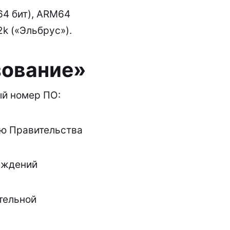
64 бит), ARM64
2k («Эльбрус»).
зование»
ый номер ПО:
ю Правительства
еждений
тельной