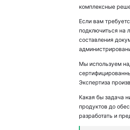
комплексные реше
Если вам требует
подключиться на л
составления доку
администрировани
Мы используем на
сертифицированны
Экспертиза произ
Какая бы задача 
продуктов до обе
разработать и пр