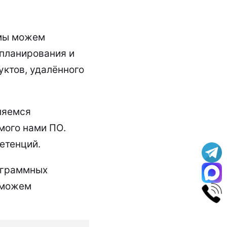
 мы можем
 планирования и
ктов, удалённого
ляемся
мого нами ПО.
етенций.
рограммных
сможем