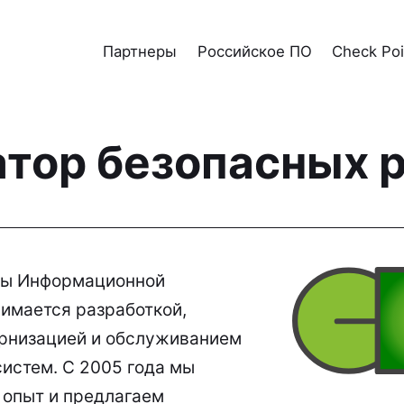
Партнеры
Российское ПО
Check Poi
Партнеры
атор безопасных 
Российское ПО
Check Point
UserGate
мы Информационной
F6
имается разработкой,
Услуги
рнизацией и обслуживанием
истем. С 2005 года мы
О компании
 опыт и предлагаем