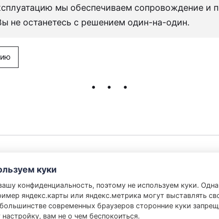
эксплуатацию мы обеспечиваем сопровождение и 
Вы не останетесь с решением один-на-один.
цию
сийское ПО
Check Point
UserGate
F6
Услу
ользуем куки
ООО «Системы Информационной Безопасности»
ашу конфиденциальность, поэтому не используем куки. Одна
ример яндекс.карты или яндекс.метрика могут выставлять сво
большинстве современных браузеров сторонние куки запрещ
info@tchk.net
 настройку, вам не о чем беспокоиться.