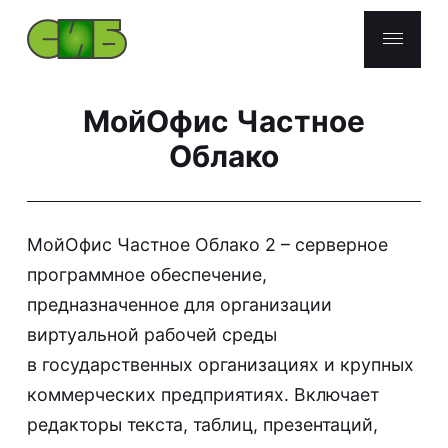
МойОфис Частное
Партнеры
Облако
Российское ПО
Check Point
МойОфис Частное Облако 2 – серверное
UserGate
программное обеспечение,
F6
предназначенное для организации
виртуальной рабочей среды
Услуги
в государственных организациях и крупных
О компании
коммерческих предприятиях. Включает
редакторы текста, таблиц, презентаций,