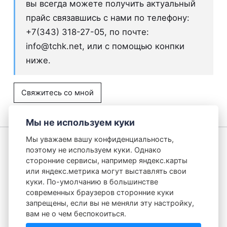
вы всегда можете получить актуальный
прайс связавшись с нами по телефону:
+7(343) 318-27-05, по почте:
info@tchk.net
, или с помощью конпки
ниже.
Свяжитесь со мной
Мы не используем куки
Мы уважаем вашу конфиденциальность,
поэтому не используем куки. Однако
Партнеры
Российское ПО
Check Point
сторонние сервисы, например яндекс.карты
или яндекс.метрика могут выставлять свои
UserGate
F6
Услуги
О компании
куки. По-умолчанию в большинстве
ООО «Системы Информационной Безопасности»
современных браузеров сторонние куки
запрещены, если вы не меняли эту настройку,
info@tchk.net
вам не о чем беспокоиться.